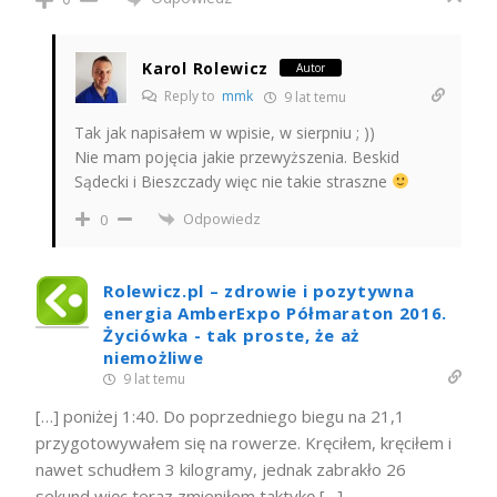
Karol Rolewicz
Autor
Reply to
mmk
9 lat temu
Tak jak napisałem w wpisie, w sierpniu ; ))
Nie mam pojęcia jakie przewyższenia. Beskid
Sądecki i Bieszczady więc nie takie straszne
Odpowiedz
0
Rolewicz.pl – zdrowie i pozytywna
energia AmberExpo Półmaraton 2016.
Życiówka - tak proste, że aż
niemożliwe
9 lat temu
[…] poniżej 1:40. Do poprzedniego biegu na 21,1
przygotowywałem się na rowerze. Kręciłem, kręciłem i
nawet schudłem 3 kilogramy, jednak zabrakło 26
sekund więc teraz zmieniłem taktykę […]