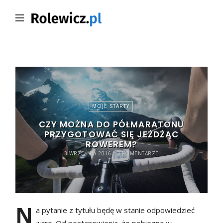
Rolewicz.pl
MOJE STARTY
CZY MOŻNA DO PÓŁMARATONU
PRZYGOTOWAĆ SIĘ JEŻDŻĄC
ROWEREM?
3 WRZEŚNIA 2016
3 KOMENTARZE
N
a pytanie z tytułu będę w stanie odpowiedzieć