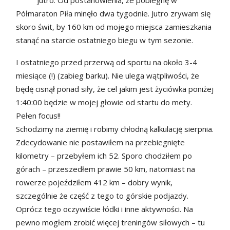
jutro. Od postanowienia, że pobiegnę w
Półmaraton Piła minęło dwa tygodnie. Jutro zrywam się
skoro świt, by 160 km od mojego miejsca zamieszkania
stanąć na starcie ostatniego biegu w tym sezonie.
I ostatniego przed przerwą od sportu na około 3-4
miesiące (!) (zabieg barku). Nie ulega wątpliwości, że
będę cisnął ponad siły, że cel jakim jest życiówka poniżej
1:40:00 będzie w mojej głowie od startu do mety.
Pełen focus!!
Schodzimy na ziemię i robimy chłodną kalkulację sierpnia.
Zdecydowanie nie postawiłem na przebiegnięte
kilometry – przebyłem ich 52. Sporo chodziłem po
górach – przeszedłem prawie 50 km, natomiast na
rowerze pojeździłem 412 km – dobry wynik,
szczególnie że część z tego to górskie podjazdy.
Oprócz tego oczywiście łódki i inne aktywności. Na
pewno mogłem zrobić więcej treningów siłowych – tu