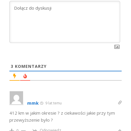
3
KOMENTARZY
mmk
9 lat temu
412 km w jakim okresie ? z ciekawości jakie przy tym
przewyższenie było ?
Odpowiedz
0