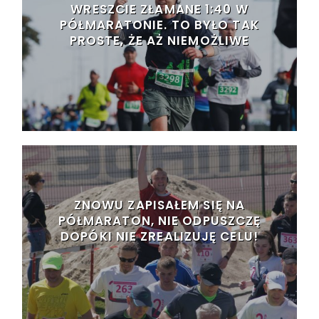
WRESZCIE ZŁAMANE 1:40 W
PÓŁMARATONIE. TO BYŁO TAK
PROSTE, ŻE AŻ NIEMOŻLIWE
ZNOWU ZAPISAŁEM SIĘ NA
PÓŁMARATON, NIE ODPUSZCZĘ
DOPÓKI NIE ZREALIZUJĘ CELU!