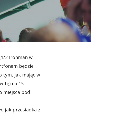
 (1/2 Ironman w
artfonem będzie
o tym, jak mając w
otę) na 15.
go miejsca pod
o jak przesiadka z