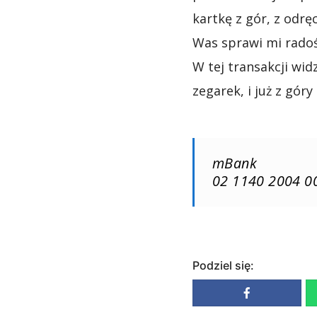
kartkę z gór, z odrę
Was sprawi mi radoś
W tej transakcji wi
zegarek, i już z góry 
mBank
02 1140 2004 0
Podziel się: