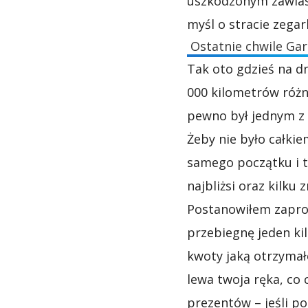
uszkodzonym zawiase
myśl o stracie zegar
Ostatnie chwile Gar
Tak oto gdzieś na d
000 kilometrów różn
pewno był jednym z 
Żeby nie było całk
samego początku i t
najbliżsi oraz kilku
Postanowiłem zapro
przebiegnę jeden kil
kwoty jaką otrzymałe
lewa twoja ręka, co 
prezentów – jeśli p