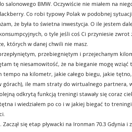
 do salonowego BMW. Oczywiście nie miałem na niego
ackberry. Co robi typowy Polak w podobnej sytuacji
am, że była to świetna inwestycja. O ile jestem dal
onsumpcyjnych, o tyle jeśli coś Ci przyniesie zwrot 
e, których w danej chwili nie masz.
przepłyniętym, przebiegniętym i przejechanym kilo
ętam tę niesamowitość, że na bieganie mogę wziąć t
tempo na kilometr, jakie całego biegu, jakie tętno,
 w górach), ile mam straty do wirtualnego partnera,
olejną odkrytą funkcją treningi stawały się coraz c
ętna i wiedziałem po co i w jakiej biegać to treningi
i.
i. Zaczął się etap pływacki na Ironman 70.3 Gdynia i