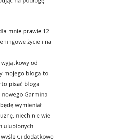
pując na podłogę
dla mnie prawie 12
eningowe życie i na
 wyjątkowy od
cy mojego bloga to
rto pisać bloga.
a nowego Garmina
e będę wymieniał
użnę, niech nie wie
ch ulubionych
u wyślę Ci dodatkowo