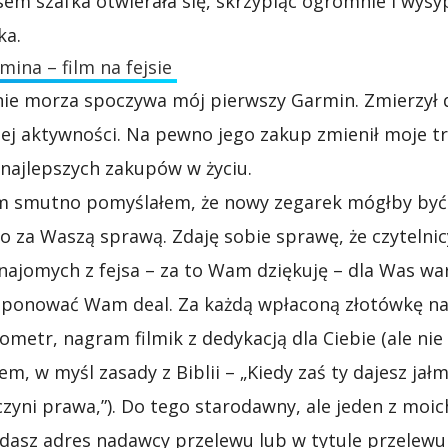
m szafka otwierała się, skrzypiąc ogromnie i wysy
ka.
mina – film na fejsie
nie morza spoczywa mój pierwszy Garmin. Zmierzył 
ej aktywności. Na pewno jego zakup zmienił moje tr
najlepszych zakupów w życiu.
iem smutno pomyślałem, że nowy zegarek mógłby być
o za Waszą sprawą. Zdaję sobie sprawę, że czytelni
 znajomych z fejsa – za to Wam dziękuję – dla Was wa
ponować Wam deal. Za każdą wpłaconą złotówkę n
ometr, nagram filmik z dedykacją dla Ciebie (ale ni
m, w myśl zasady z Biblii – „Kiedy zaś ty dajesz jałm
czyni prawa,”). Do tego starodawny, ale jeden z moi
odasz adres nadawcy przelewu lub w tytule przelew