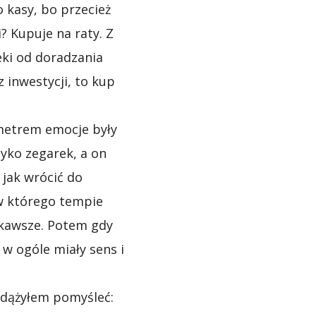
 kasy, bo przecież
? Kupuje na raty. Z
eki od doradzania
z inwestycji, to kup
metrem emocje były
yko zegarek, a on
 jak wrócić do
 w którego tempie
iekawsze. Potem gdy
 w ogóle miały sens i
 zdążyłem pomyśleć: