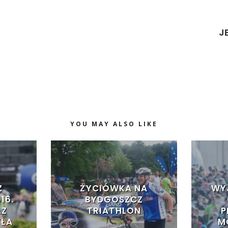
J
YOU MAY ALSO LIKE
Z
ŻYCIÓWKA NA
WY
16.
BYDGOSZCZ
AZ
TRIATHLON
P
YŁA
M