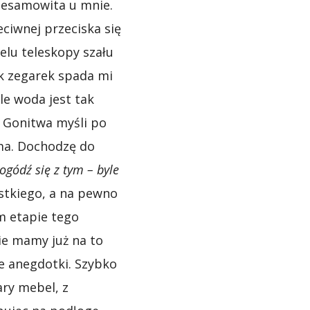
 niesamowita u mnie.
ciwnej przeciska się
elu teleskopy szału
ak zegarek spada mi
le woda jest tak
. Gonitwa myśli po
 ma. Dochodzę do
ogódź się z tym – byle
stkiego, a na pewno
ym etapie tego
ie mamy już na to
e anegdotki. Szybko
ary mebel, z