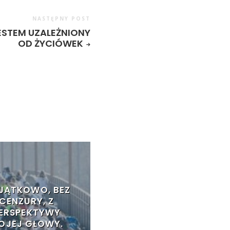
NASTĘPNY POST
ESTEM UZALEŻNIONY
OD ŻYCIÓWEK
JĄTKOWO, BEZ
CENZURY, Z
ERSPEKTYWY
OJEJ GŁOWY.