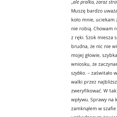
„
ale pralka, zaraz st
Muszę bardzo uważać
koło mnie, uciekam 
nie robią. Chowam rę
z ręki. Szok miesza 
brudna, że nic nie w
mojej głowie, szybk
wniosku, że zaczynam
szybko. –
zaświtało 
walki przez najbliżs
zweryfikować. W taki
wpływu. Sprawy na 
zamknąłem w szafie 