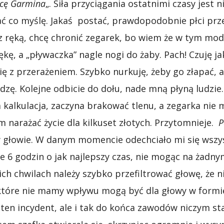
racę Garmina
„. Siła przyciągania ostatnimi czasy jest
 co myślę. Jakaś postać, prawdopodobnie płci prze
z ręką, chcę chronić zegarek, bo wiem że w tym mod
kę, a „pływaczka” nagle nogi do żaby. Pach! Czuję j
się z przerażeniem. Szybko nurkuję, żeby go złapać, a
idzę. Kolejne odbicie do dołu, nade mną płyną ludzie
a kalkulacja, zaczyna brakować tlenu, a zegarka nie
 narażać życie dla kilkuset złotych. Przytomnieje.
P
w głowie. W danym momencie odechciało mi się wszy
ze 6 godzin o jak najlepszy czas, nie mogąc na żadn
ch chwilach należy szybko przefiltrować głowę, że n
które nie mamy wpływu mogą być dla głowy w formi
ten incydent, ale i tak do końca zawodów niczym st