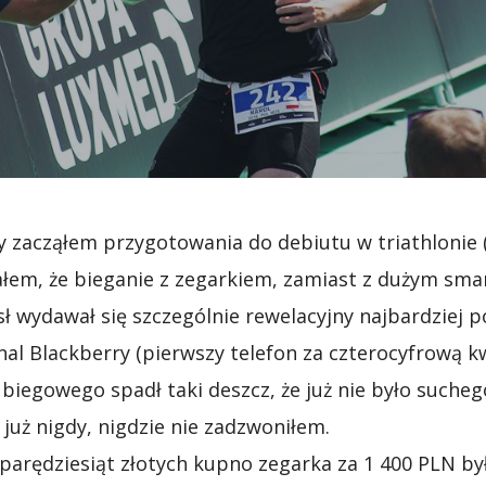
y zacząłem przygotowania do debiutu w triathlonie
łem, że bieganie z zegarkiem, zamiast z dużym sm
ł wydawał się szczególnie rewelacyjny najbardziej p
al Blackberry (pierwszy telefon za czterocyfrową kw
 biegowego spadł taki deszcz, że już nie było suche
 już nigdy, nigdzie nie zadzwoniłem.
parędziesiąt złotych kupno zegarka za 1 400 PLN był