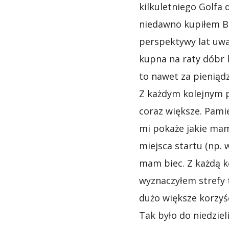
kilkuletniego Golfa
niedawno kupiłem Bl
perspektywy lat uważ
kupna na raty dóbr k
to nawet za pieniądz
Z każdym kolejnym 
coraz większe. Pami
mi pokaże jakie mam 
miejsca startu (np.
mam biec. Z każdą k
wyznaczyłem strefy t
dużo większe korzyśc
Tak było do niedziel