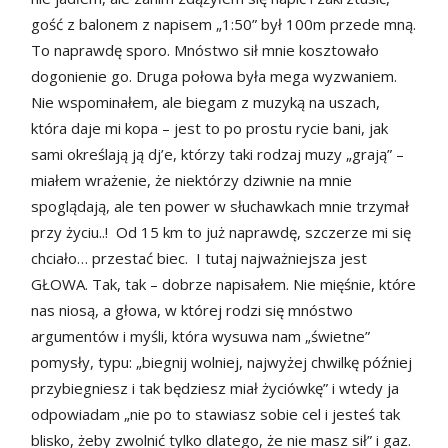
gość z balonem z napisem „1:50” był 100m przede mną.
To naprawdę sporo. Mnóstwo sił mnie kosztowało
dogonienie go. Druga połowa była mega wyzwaniem.
Nie wspominałem, ale biegam z muzyką na uszach,
która daje mi kopa – jest to po prostu rycie bani, jak
sami określają ją dj’e, którzy taki rodzaj muzy „grają” –
miałem wrażenie, że niektórzy dziwnie na mnie
spoglądają, ale ten power w słuchawkach mnie trzymał
przy życiu..! Od 15 km to już naprawdę, szczerze mi się
chciało… przestać biec. I tutaj najważniejsza jest
GŁOWA. Tak, tak – dobrze napisałem. Nie mięśnie, które
nas niosą, a głowa, w której rodzi się mnóstwo
argumentów i myśli, która wysuwa nam „świetne”
pomysły, typu: „biegnij wolniej, najwyżej chwilkę później
przybiegniesz i tak będziesz miał życiówkę” i wtedy ja
odpowiadam „nie po to stawiasz sobie cel i jesteś tak
blisko, żeby zwolnić tylko dlatego, że nie masz sił” i gaz.