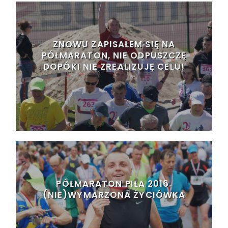
ZNOWU ZAPISAŁEM SIĘ NA
PÓŁMARATON, NIE ODPUSZCZĘ
DOPÓKI NIE ZREALIZUJĘ CELU!
PÓŁMARATON PIŁA 2016.
(NIE)WYMARZONA ŻYCIÓWKA