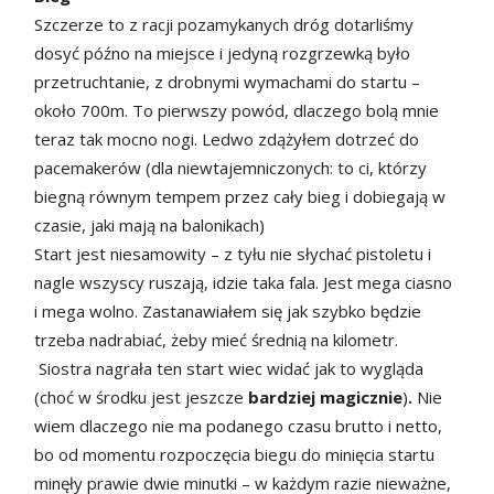
Szczerze to z racji pozamykanych dróg dotarliśmy
dosyć późno na miejsce i jedyną rozgrzewką było
przetruchtanie, z drobnymi wymachami do startu –
około 700m. To pierwszy powód, dlaczego bolą mnie
teraz tak mocno nogi. Ledwo zdążyłem dotrzeć do
pacemakerów (dla niewtajemniczonych: to ci, którzy
biegną równym tempem przez cały bieg i dobiegają w
czasie, jaki mają na balonikach)
Start jest niesamowity – z tyłu nie słychać pistoletu i
nagle wszyscy ruszają, idzie taka fala. Jest mega ciasno
i mega wolno. Zastanawiałem się jak szybko będzie
trzeba nadrabiać, żeby mieć średnią na kilometr.
Siostra nagrała ten start wiec widać jak to wygląda
(choć w środku jest jeszcze
bardziej magicznie
)
.
Nie
wiem dlaczego nie ma podanego czasu brutto i netto,
bo od momentu rozpoczęcia biegu do minięcia startu
minęły prawie dwie minutki – w każdym razie nieważne,