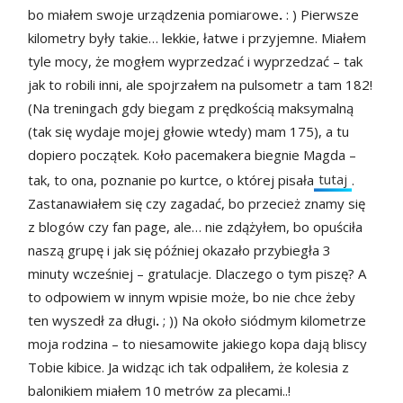
bo miałem swoje urządzenia pomiarowe
.
: ) Pierwsze
kilometry były takie… lekkie, łatwe i przyjemne. Miałem
tyle mocy, że mogłem wyprzedzać i wyprzedzać – tak
jak to robili inni, ale spojrzałem na pulsometr a tam 182!
(Na treningach gdy biegam z prędkością maksymalną
(tak się wydaje mojej głowie wtedy) mam 175), a tu
dopiero początek. Koło pacemakera biegnie Magda –
tutaj
tak, to ona, poznanie po kurtce, o której pisała
.
Zastanawiałem się czy zagadać, bo przecież znamy się
z blogów czy fan page, ale… nie zdążyłem, bo opuściła
naszą grupę i jak się później okazało przybiegła 3
minuty wcześniej – gratulacje. Dlaczego o tym piszę? A
to odpowiem w innym wpisie może, bo nie chce żeby
ten wyszedł za długi
.
; )) Na około siódmym kilometrze
moja rodzina – to niesamowite jakiego kopa dają bliscy
Tobie kibice. Ja widząc ich tak odpaliłem, że kolesia z
balonikiem miałem 10 metrów za plecami..!