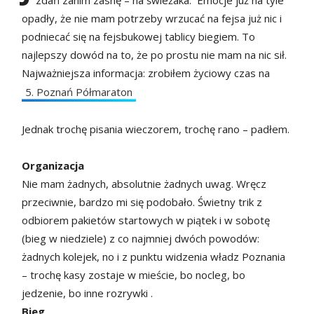
zdań zanim zasnę – na świeżaka. Emocje już na tyle
opadły, że nie mam potrzeby wrzucać na fejsa już nic i
podniecać się na fejsbukowej tablicy biegiem. To
najlepszy dowód na to, że po prostu nie mam na nic sił.
Najważniejsza informacja: zrobiłem życiowy czas na
5. Poznań Półmaraton
Jednak trochę pisania wieczorem, trochę rano – padłem.
Organizacja
Nie mam żadnych, absolutnie żadnych uwag. Wręcz
przeciwnie, bardzo mi się podobało. Świetny trik z
odbiorem pakietów startowych w piątek i w sobotę
(bieg w niedziele) z co najmniej dwóch powodów:
żadnych kolejek, no i z punktu widzenia władz Poznania
– trochę kasy zostaje w mieście, bo nocleg, bo
jedzenie, bo inne rozrywki .
Bieg