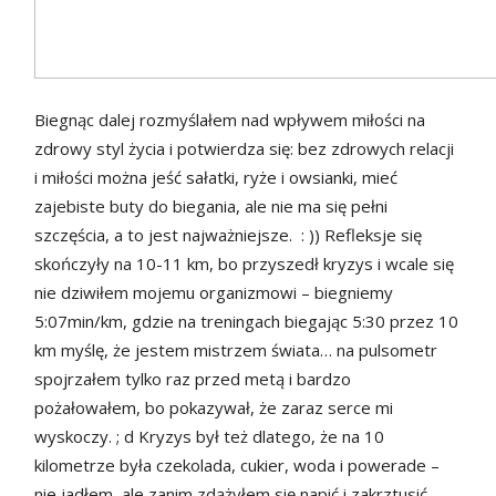
Biegnąc dalej rozmyślałem nad wpływem miłości na
zdrowy styl życia i potwierdza się: bez zdrowych relacji
i miłości można jeść sałatki, ryże i owsianki, mieć
zajebiste buty do biegania, ale nie ma się pełni
szczęścia, a to jest najważniejsze. : )) Refleksje się
skończyły na 10-11 km, bo przyszedł kryzys i wcale się
nie dziwiłem mojemu organizmowi – biegniemy
5:07min/km, gdzie na treningach biegając 5:30 przez 10
km myślę, że jestem mistrzem świata… na pulsometr
spojrzałem tylko raz przed metą i bardzo
pożałowałem, bo pokazywał, że zaraz serce mi
wyskoczy. ; d Kryzys był też dlatego, że na 10
kilometrze była czekolada, cukier, woda i powerade –
nie jadłem, ale zanim zdążyłem się napić i zakrztusić,