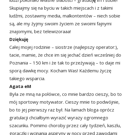
Skupiajmy się na byciu w takich miejscach i z takimi
ludźmi, zostawmy media, malkontentów – niech sobie
są, ale my żyjmy swoim życiem ze swoimi fajnymi
znajomymi, bez telewizoraaa!
Dziękuję
Całej mojej rodzinie – siostrze (najlepszy operator:),
tacie, mamie, że chce im się jechać dzień wcześniej do
Poznania – 150 km i że tak to przeżywają – to daje mi
sporą dawkę mocy. Kocham Was! Każdemu życzę
takiego wsparcia.
Agata eM
Była ze mną na połówce, co mnie bardzo cieszy, bo to
mój sportowy motywator. Cieszy mnie to podwójnie,
bo to jej pierwszy raz był. Na łamach bloga oprócz
gratulacji chciałbym wyrazić wyrazy ogromnego
szacunku. Pomimo choroby przez cały tydzień, kaszlu,
gorączki i wcinania aspiryny w nocy przed zawodami