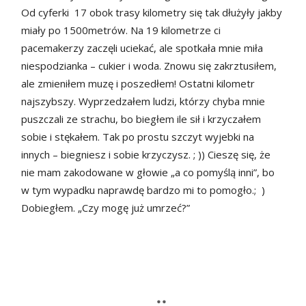
Od cyferki 17 obok trasy kilometry się tak dłużyły jakby
miały po 1500metrów. Na 19 kilometrze ci
pacemakerzy zaczęli uciekać, ale spotkała mnie miła
niespodzianka – cukier i woda. Znowu się zakrztusiłem,
ale zmieniłem muzę i poszedłem! Ostatni kilometr
najszybszy. Wyprzedzałem ludzi, którzy chyba mnie
puszczali ze strachu, bo biegłem ile sił i krzyczałem
sobie i stękałem. Tak po prostu szczyt wyjebki na
innych – biegniesz i sobie krzyczysz. ; )) Cieszę się, że
nie mam zakodowane w głowie „a co pomyślą inni”, bo
w tym wypadku naprawdę bardzo mi to pomogło.; )
Dobiegłem. „Czy mogę już umrzeć?”