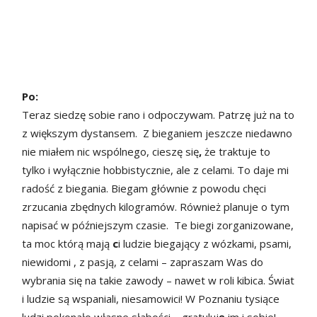
Po:
Teraz siedzę sobie rano i odpoczywam. Patrzę już na to
z większym dystansem. Z bieganiem jeszcze niedawno
nie miałem nic wspólnego, cieszę się
,
że traktuje to
tylko i wyłącznie hobbistycznie, ale z celami. To daje mi
radość z biegania. Biegam głównie z powodu chęci
zrzucania zbędnych kilogramów. Również planuje o tym
napisać w późniejszym czasie. Te biegi zorganizowane,
ta moc którą mają
c
i ludzie biegający z wózkami, psami,
niewidomi , z pasją, z celami – zapraszam Was do
wybrania się na takie zawody – nawet w roli kibica. Świat
i ludzie są wspaniali, niesamowici! W Poznaniu tysiące
ludzi pokonało własne słabości – gratuluj
ę
im i sobie!