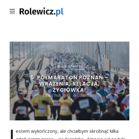
Rolewicz.pl
MOJE STARTY
5. PÓŁMARATON POZNAŃ –
WRAŻENIA, RELACJA,
ŻYCIÓWKA!
3 KWIETNIA 2012
0 COMMENTS
J
estem wykończony, ale chciałbym skrobnąć kilka