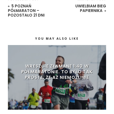
5 POZNAŃ
UWIELBIAM BIEG
PÓŁMARATON –
PAPIERNIKA
POZOSTAŁO 21 DNI
YOU MAY ALSO LIKE
WRESZCIE ZŁAMANE 1:40 W
PÓŁMARATONIE. TO BYŁO TAK
PROSTE, ŻE AŻ NIEMOŻLIWE