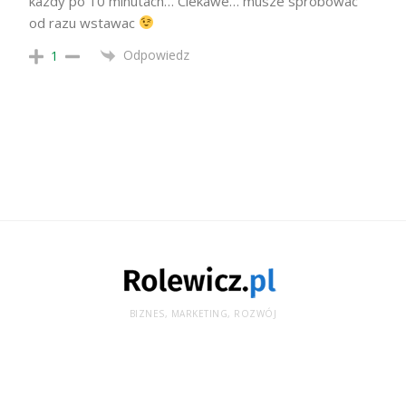
kazdy po 10 minutach… Ciekawe… musze sprobowac
od razu wstawac
Odpowiedz
1
BIZNES, MARKETING, ROZWÓJ