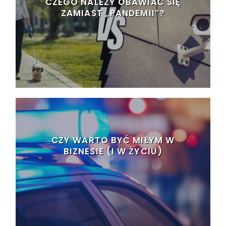
CZEGO NALEŻY OBAWIAĆ SIĘ
ZAMIAST „PANDEMII”?
CZY WARTO BYĆ MIŁYM W
BIZNESIE (I W ŻYCIU)