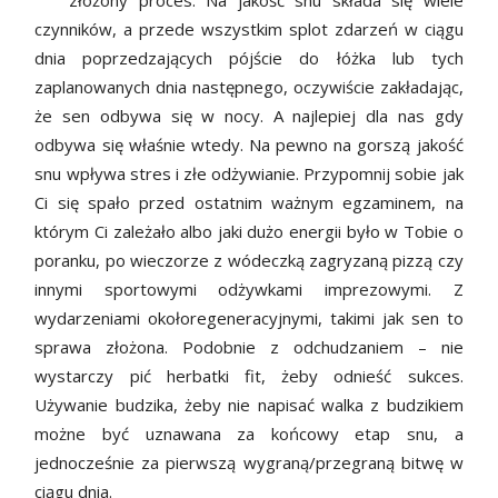
złożony proces. Na jakość snu składa się wiele
czynników, a przede wszystkim splot zdarzeń w ciągu
dnia poprzedzających pójście do łóżka lub tych
zaplanowanych dnia następnego, oczywiście zakładając,
że sen odbywa się w nocy. A najlepiej dla nas gdy
odbywa się właśnie wtedy. Na pewno na gorszą jakość
snu wpływa stres i złe odżywianie. Przypomnij sobie jak
Ci się spało przed ostatnim ważnym egzaminem, na
którym Ci zależało albo jaki dużo energii było w Tobie o
poranku, po wieczorze z wódeczką zagryzaną pizzą czy
innymi sportowymi odżywkami imprezowymi. Z
wydarzeniami okołoregeneracyjnymi, takimi jak sen to
sprawa złożona. Podobnie z odchudzaniem – nie
wystarczy pić herbatki fit, żeby odnieść sukces.
Używanie budzika, żeby nie napisać walka z budzikiem
możne być uznawana za końcowy etap snu, a
jednocześnie za pierwszą wygraną/przegraną bitwę w
ciągu dnia.