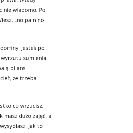
ic nie wiadomo. Po
Wiesz, „no pain no
dorfiny. Jesteś po
o wyrzutu sumienia.
alą bilans
cież, że trzeba
ystko co wrzucisz.
k masz dużo zajęć, a
 wysypiasz. Jak to