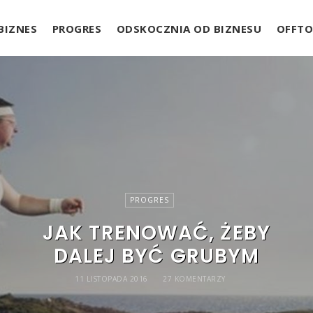
l
BIZNES
PROGRES
ODSKOCZNIA OD BIZNESU
OFFTO
PROGRES
JAK TRENOWAĆ, ŻEBY
DALEJ BYĆ GRUBYM
11 LISTOPADA 2016
27 KOMENTARZY