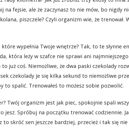
j na fejsie, ale że zaczynasz to nie mów, bo nigdy n
 kolana, piszczele? Czyli organizm wie, że trenował. 
, które wypełnia Twoje wnętrze? Tak, to te słynne en
da, która leży w szafce nie sprawi ani najmniejszeg
 to już coś. Niemożliwe, że dwa paski czekolady rozw
sek czekolady je się kilka sekund to niemożliwe prze
y to spalić. Trenowałeś to możesz sobie pozwolić.
er? Twój organizm jest jak piec, spokojnie spali wsz
o jesz. Spróbuj na początku trenować codziennie. Ja
to skróć sen jeszcze bardziej, przecież i tak się nie