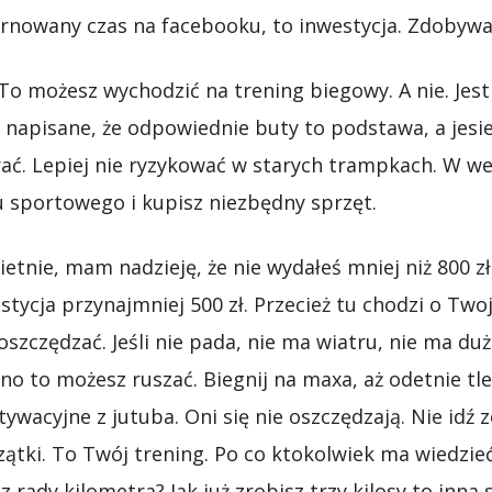
arnowany czas na facebooku, to inwestycja. Zdobywa
To możesz wychodzić na trening biegowy. A nie. Jest 
 napisane, że odpowiednie buty to podstawa, a jesie
ać. Lepiej nie ryzykować w starych trampkach. W w
u sportowego i kupisz niezbędny sprzęt.
etnie, mam nadzieję, że nie wydałeś mniej niż 800 z
stycja przynajmniej 500 zł. Przecież tu chodzi o T
oszczędzać. Jeśli nie pada, nie ma wiatru, nie ma du
sno to możesz ruszać. Biegnij na maxa, aż odetnie tl
tywacyjne z jutuba. Oni się nie oszczędzają. Nie idź
zątki. To Twój trening. Po co ktokolwiek ma wiedzieć
sz rady kilometra? Jak już zrobisz trzy kilosy to inn