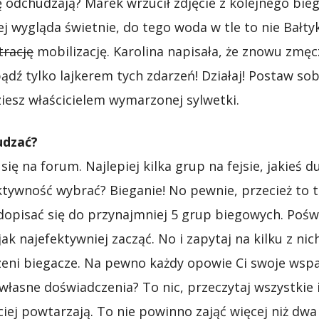
 odchudzają? Marek wrzucił zdjęcie z kolejnego bie
rej wygląda świetnie, do tego woda w tle to nie Bałt
trację
mobilizację. Karolina napisała, że znowu zmęc
ądź tylko lajkerem tych zdarzeń! Działaj! Postaw sobi
iesz właścicielem wymarzonej sylwetki.
udzać?
się na forum. Najlepiej kilka grup na fejsie, jakieś 
ktywność wybrać? Bieganie! No pewnie, przecież to t
dopisać się do przynajmniej 5 grup biegowych. Poświ
jak najefektywniej zacząć. No i zapytaj na kilku z ni
zeni biegacze. Na pewno każdy opowie Ci swoje wspan
 własne doświadczenia? To nic, przeczytaj wszystkie
ściej powtarzają. To nie powinno zająć więcej niż dwa