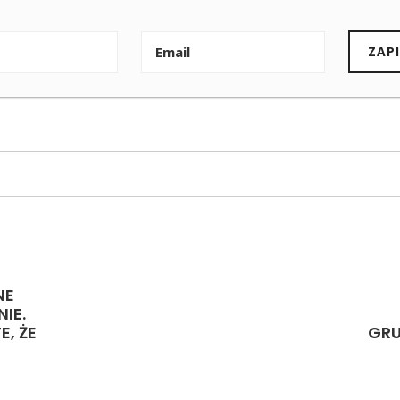
NE
IE.
E, ŻE
GRU