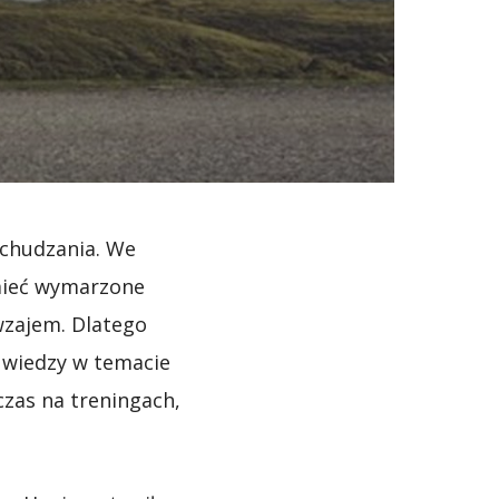
dchudzania. We
 mieć wymarzone
awzajem. Dlatego
 wiedzy w temacie
czas na treningach,