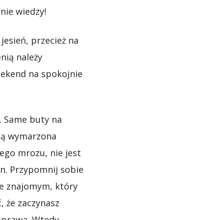
nie wiedzy!
jesień, przecież na
nią należy
eekend na spokojnie
ł. Same buty na
woją wymarzona
żego mrozu, nie jest
en. Przypomnij sobie
 ze znajomym, który
, że zaczynasz
a sprawa. Wtedy