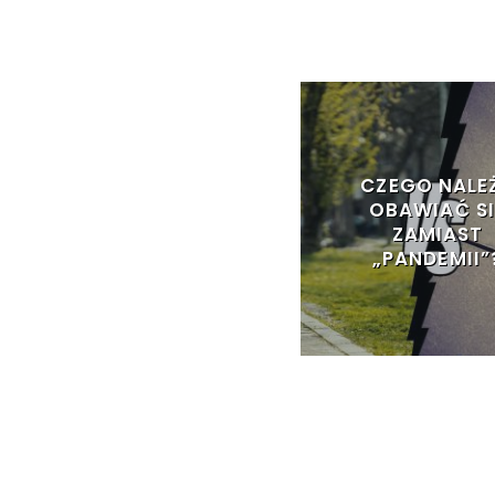
CZEGO NALE
OBAWIAĆ SI
ZAMIAST
„PANDEMII”