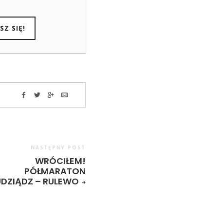
NASTĘPNY POST
WRÓCIŁEM!
PÓŁMARATON
DZIĄDZ – RULEWO