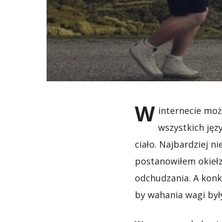
W
internecie moż
wszystkich jęz
ciało. Najbardziej n
postanowiłem okieł
odchudzania.
A konk
by wahania wagi były