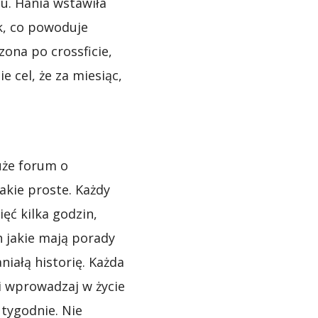
gu. Hania wstawiła
yk, co powoduje
zona po crossficie,
e cel, że za miesiąc,
duże forum o
akie proste. Każdy
ęć kilka godzin,
ch jakie mają porady
iałą historię. Każda
 i wprowadzaj w życie
 tygodnie. Nie