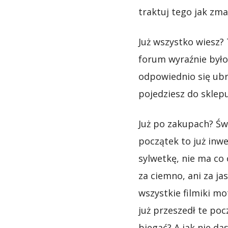
traktuj tego jak zm
Już wszystko wiesz? 
forum wyraźnie było
odpowiednio się ubr
pojedziesz do sklep
Już po zakupach? Świ
początek to już inwe
sylwetkę, nie ma co 
za ciemno, ani za ja
wszystkie filmiki mo
już przeszedł te poc
biegać? A jak nie da