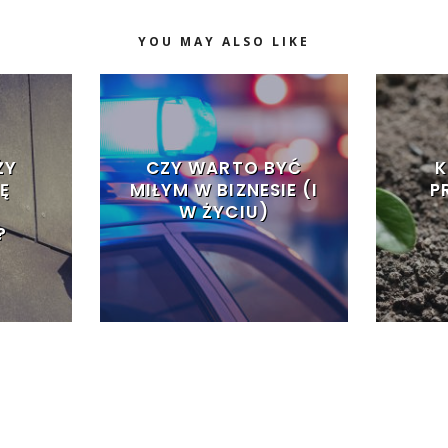
YOU MAY ALSO LIKE
ŻY
CZY WARTO BYĆ
K
Ę
MIŁYM W BIZNESIE (I
P
W ŻYCIU)
?